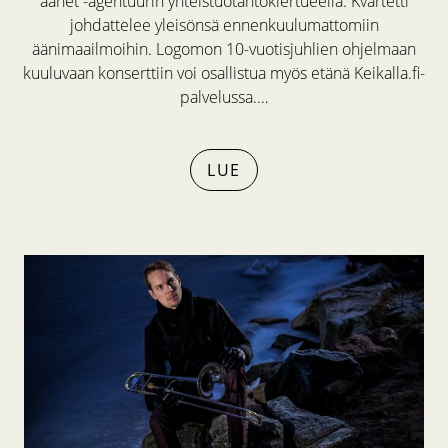
äänet -agentuurin yhteistuotantokiertueella. Kvartetti
johdattelee yleisönsä ennenkuulumattomiin
äänimaailmoihin. Logomon 10-vuotisjuhlien ohjelmaan
kuuluvaan konserttiin voi osallistua myös etänä Keikalla.fi-
palvelussa.…
LUE