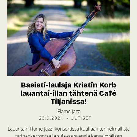
Basisti-laulaja Kristin Korb
lauantai-illan tähtenä Café
Tiljanissa!
Flame Jazz
23.9.2021
-
UUTISET
Lauantain Flame Jazz -konsertissa kuullaan tunnelmallista
tarinankerrontaa ja sulavaa svengiä kansainvälisen