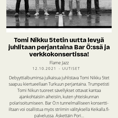
Tomi Nikku 5tetin uutta levyä
juhlitaan perjantaina Bar Ö:ssä ja
verkkokonsertissa!
Flame Jazz
12.10.2021
-
UUTISET
Debyyttialbuminsa julkaisua juhlistava Tomi Nikku 5tet
saapuu kiertueellaan Turkuun perjantaina. Trumpetisti
Tomi Nikun tuoreet sävellykset ottavat kantaa
ajankohtaisiin aiheisiin, kuten yhteiskunnan
polarisoitumiseen. Bar Ö:n tunnelmalliseen konsertti-
iltaan voi osallistua myös striimin välityksellä Keikalla.fi-
palvelussa. Äskettäin Pori…