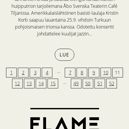
huipputrion tarjoilemana Åbo Svenska Teaterin Café
Tiljanissa. Amerikkalaislähtöinen basisti-laulaja Kristin
Korb saapuu lauantaina 25.9. vihdoin Turkuun
pohjoismaisen trionsa kanssa. Odotettu konsertti
johdattelee kuulijat jazzin…
LUE
…
1
2
3
4
7
8
9
10
11
…
12
13
14
15
49
50
51
52