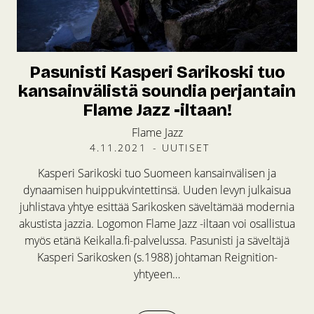
Pasunisti Kasperi Sarikoski tuo
kansainvälistä soundia perjantain
Flame Jazz -iltaan!
Flame Jazz
4.11.2021
-
UUTISET
Kasperi Sarikoski tuo Suomeen kansainvälisen ja
dynaamisen huippukvintettinsä. Uuden levyn julkaisua
juhlistava yhtye esittää Sarikosken säveltämää modernia
akustista jazzia. Logomon Flame Jazz -iltaan voi osallistua
myös etänä Keikalla.fi-palvelussa. Pasunisti ja säveltäjä
Kasperi Sarikosken (s.1988) johtaman Reignition-
yhtyeen…