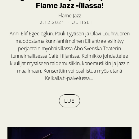
Flame Jazz -illassa!
Flame Jazz
2.12.2021
-
UUTISET
Anni Elif Egecioglun, Pauli Lyytisen ja Olavi Louhivuoren
muodostama kunnianhimoinen Elifantree esiintyy
perjantain myöhäisillassa Åbo Svenska Teaterin
tunnelmallisessa Café Tiljanissa. Kolmikko johdattelee
kuulijat mystiseen taidemusiikin, konemusiikin ja jazzin
maailmaan. Konserttiin voi osallistua myös etänä
Keikalla.fi-palvelussa.…
LUE