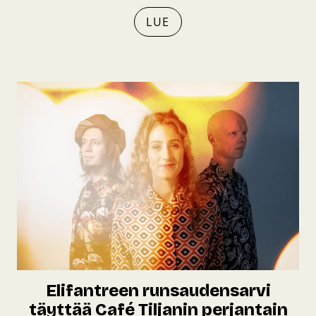
LUE
Elifantreen runsaudensarvi
täyttää Café Tiljanin perjantain