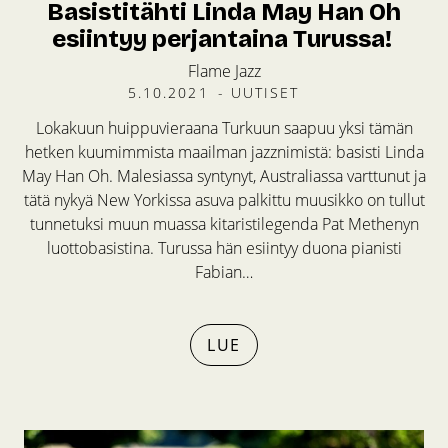
Basistitähti Linda May Han Oh
esiintyy perjantaina Turussa!
Flame Jazz
5.10.2021
-
UUTISET
Lokakuun huippuvieraana Turkuun saapuu yksi tämän
hetken kuumimmista maailman jazznimistä: basisti Linda
May Han Oh. Malesiassa syntynyt, Australiassa varttunut ja
tätä nykyä New Yorkissa asuva palkittu muusikko on tullut
tunnetuksi muun muassa kitaristilegenda Pat Methenyn
luottobasistina. Turussa hän esiintyy duona pianisti
Fabian…
LUE